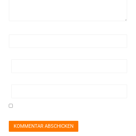
Name
*
E-Mail-Adresse
*
Website
Name, E-Mail-Adresse und Website in diesem
Browser für meinen nächsten Kommentar speichern.