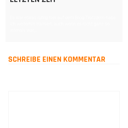
Es war etwas ruhig hier auf dem Blog.Trotzdem habe
ich weiterhin trainiert, auch wenn es nicht ganz so
intensiv war,…
SCHREIBE EINEN KOMMENTAR
Deine E-Mail-Adresse wird nicht veröffentlicht.
Erforderliche Felder
sind mit
*
markiert
Kommentar
*