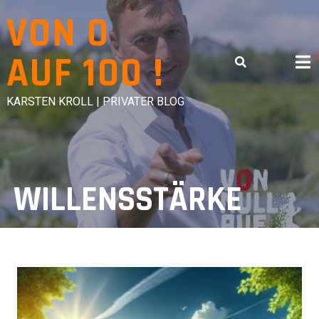
Skip
VON 0
to
content
AUF 100 !
KARSTEN KROLL | PRIVATER BLOG
WILLENSSTÄRKE