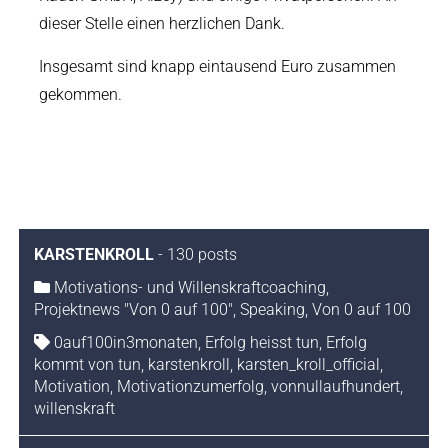
dieser Stelle einen herzlichen Dank.
Insgesamt sind knapp eintausend Euro zusammen
gekommen.
KARSTENKROLL
-
130 posts
Motivations- und Willenskraftcoaching
,
Projektnews "Von 0 auf 100"
,
Speaking
,
Von 0 auf 100
0auf100in3monaten
,
Erfolg heisst tun
,
Erfolg
kommt von tun
,
karstenkroll
,
karsten_kroll_official
,
Motivation
,
Motivationzumerfolg
,
vonnullaufhundert
,
willenskraft