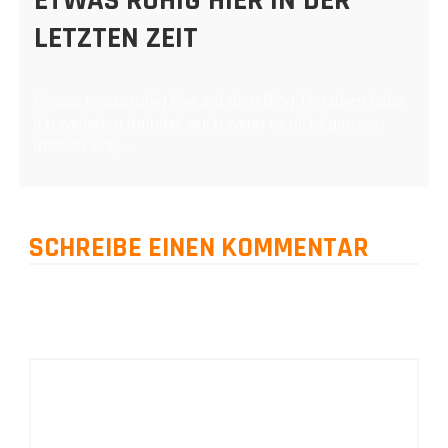
LETZTEN ZEIT
Es war etwas ruhig hier auf dem Blog.Trotzdem habe
ich weiterhin trainiert, auch wenn es nicht ganz so
intensiv war,…
SCHREIBE EINEN KOMMENTAR
Deine E-Mail-Adresse wird nicht veröffentlicht.
Erforderliche Felder
sind mit
*
markiert
Kommentar
*