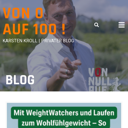
Skip
VON 0
to
content
AUF 100 !
KARSTEN KROLL | PRIVATER BLOG
BLOG