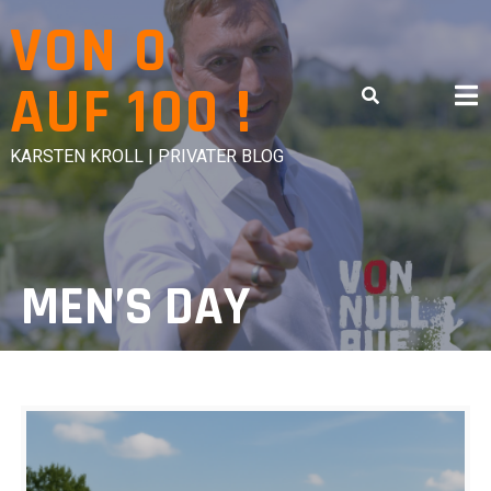
Skip
VON 0
to
content
AUF 100 !
KARSTEN KROLL | PRIVATER BLOG
MEN’S DAY