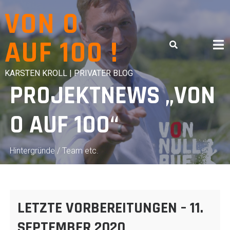
Skip
VON 0
to
content
AUF 100 !
KARSTEN KROLL | PRIVATER BLOG
PROJEKTNEWS „VON
0 AUF 100“
Hintergründe / Team etc.
LETZTE VORBEREITUNGEN – 11.
SEPTEMBER 2020