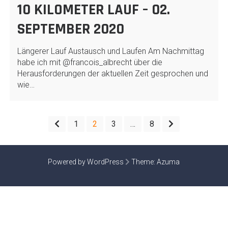
10 KILOMETER LAUF – 02.
SEPTEMBER 2020
Längerer Lauf Austausch und Laufen Am Nachmittag
habe ich mit @francois_albrecht über die
Herausforderungen der aktuellen Zeit gesprochen und
wie…
SEITENNUMMERIERUNG
1
2
3
…
8
DER
BEITRÄGE
Powered by WordPress
Theme:
Azuma